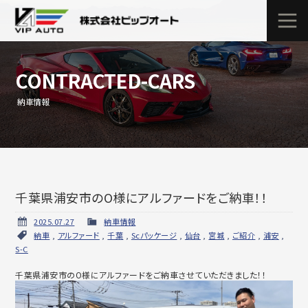
CONTRACTED-CARS
納車情報
千葉県浦安市のO様にアルファードをご納車！！
2025.07.27
納車情報
納車
,
アルファード
,
千葉
,
Scパッケージ
,
仙台
,
宮城
,
ご紹介
,
浦安
,
S-C
千葉県浦安市のO様にアルファードをご納車させていただきました！！