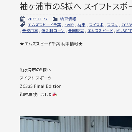
袖ヶ浦市のS様へ スイフトスポ
2025.11.27
納車情報
エムズスピード千葉
,
swift
,
納車
,
スイスポ
,
スズキ
,
ZC33
,
未使用車
,
低金利ローン
,
全国販売
,
エムズスピード
,
M'zSPE
★エムズスピード千葉 納車情報★
袖ヶ浦市のS様へ
スイフト スポーツ
ZC33S Final Edition
御納車致しました