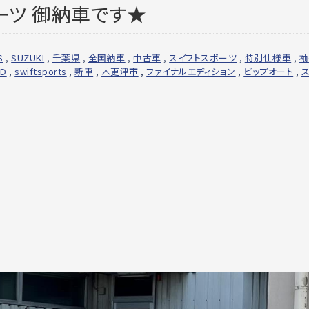
ーツ 御納車です★
S
,
SUZUKI
,
千葉県
,
全国納車
,
中古車
,
スイフトスポーツ
,
特別仕様車
,
袖
ED
,
swiftsports
,
新車
,
木更津市
,
ファイナルエディション
,
ビップオート
,