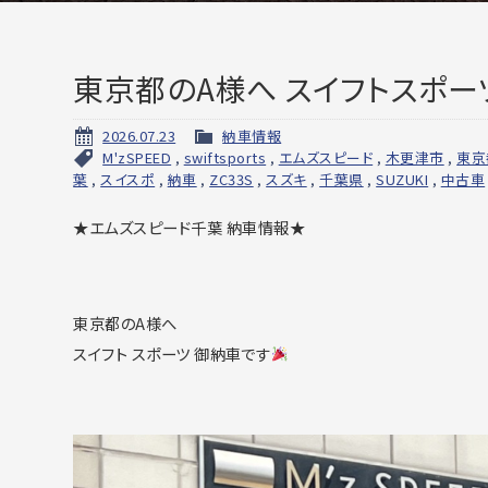
東京都のA様へ スイフトスポー
2026.07.23
納車情報
M'zSPEED
,
swiftsports
,
エムズスピード
,
木更津市
,
東京
葉
,
スイスポ
,
納車
,
ZC33S
,
スズキ
,
千葉県
,
SUZUKI
,
中古車
★エムズスピード千葉 納車情報★
東京都のA様へ
スイフト スポーツ 御納車です