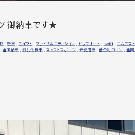
ツ 御納車です★
都
,
新車
,
スイフト
,
ファイナルエディション
,
ビップオート
,
swift
,
エムズス
,
全国納車
,
特別仕様車
,
スイフトスポーツ
,
未使用車
,
低金利ローン
,
全国