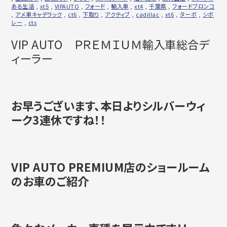
ある生活
,
xt5
,
VIPAUTO
,
フォード
,
輸入車
,
xt4
,
千葉県
,
フォードブロンコ
,
アメ車キャデラック
,
ct6
,
下取り
,
アクティブ
,
cadillac
,
xt6
,
ターボ
,
シボ
レー
,
cts
VIP AUTO ＰＲＥＭＩＵＭ輸入車総合デ
ィーラー
お早うございます、本日よりシルバーウィ
ーク3連休ですね！！
VIP AUTO PREMIUM店のショールーム
のお車のご紹介