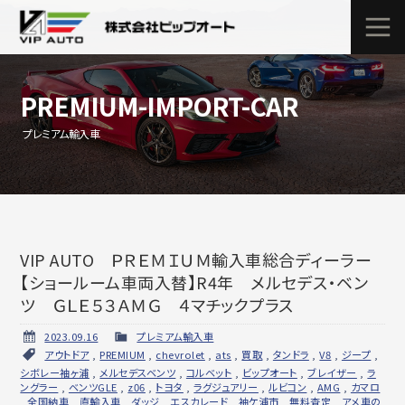
PREMIUM-IMPORT-CAR
プレミアム輸入車
VIP AUTO ＰＲＥＭＩＵＭ輸入車総合ディーラー
【ショールーム車両入替】R4年 メルセデス・ベン
ツ ＧＬＥ５３ＡＭＧ ４マチックプラス
2023.09.16
プレミアム輸入車
アウトドア
,
PREMIUM
,
chevrolet
,
ats
,
買取
,
タンドラ
,
V8
,
ジープ
,
シボレー袖ヶ浦
,
メルセデスベンツ
,
コルベット
,
ビップオート
,
ブレイザー
,
ラ
ングラー
,
ベンツGLE
,
z06
,
トヨタ
,
ラグジュアリー
,
ルビコン
,
AMG
,
カマロ
,
全国納車
,
直輸入車
,
ダッジ
,
エスカレード
,
袖ケ浦市
,
無料査定
,
アメ車の