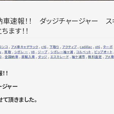
よりご納車速報！！ ダッジチャージャー ス
ちます！！
ロンコ
,
アメ車キャデラック
,
ct6
,
下取り
,
アクティブ
,
cadillac
,
xt6
,
ターボ
s
,
買取
,
シボレ ー
,
V8
,
ジープ
,
シボレー袖ヶ浦
,
コルベット
,
ビップオート
ロ
,
全国納車
,
直輸入車
,
ダッジ
,
エスカレード
,
袖ケ浦市
,
無料査定
,
アメ
報！！
ャージャー
せて頂きました。