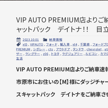
VIP AUTO PREMIUM店
ャットパック デイトナ！！ 目立
2023.10.01
納車情報
xt5
,
VIPAUTO
,
フォード
,
輸入車
,
xt4
,
千葉県
,
フォードブ
PREMIUM
,
シボレー
,
cts
,
アウトドア
,
タンドラ
,
chevrolet
,
at
ザー
,
ラングラー
,
z06
,
トヨタ
,
ラグジュアリー
,
ルビコン
,
カマ
生活
VIP AUTO PREMIUM店よりご納車速
市原市にお住いの【M】様にダッジチ
スキャットパック デイトナをご納車さ