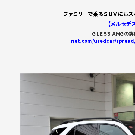
ファミリーで乗るＳＵＶにもス
【メルセデス
ＧＬＥ５３ ＡＭＧの
net.com/usedcar/spread