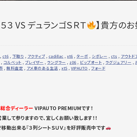
Ｅ５３ VS デュランゴＳＲＴ
】貴方のお
,
ct6
,
下取り
,
アクティブ
,
cadillac
,
xt6
,
ターボ
,
シボレー
,
cts
,
アウトド
,
コルベット
,
ブレイザー
,
ラングラー
,
z06
,
ビップオート
,
ラグジュアリー
,
市
,
無料査定
,
アメ車のある生活
,
xt5
,
VIPAUTO
,
フォード
総合ディーラー
VIPAUTO PREMIUMです！
業して参りますので、宜しくお願い致します！！
人数で移動出来る『３列シートＳＵＶ』を好評販売中です