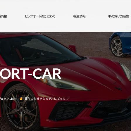
舗情報
ビップオートのこだわり
在庫情報
車の買い方提案
ORT-CAR
S デュランゴＳＲＴ
】貴方のお好きなモデルはどっち！？