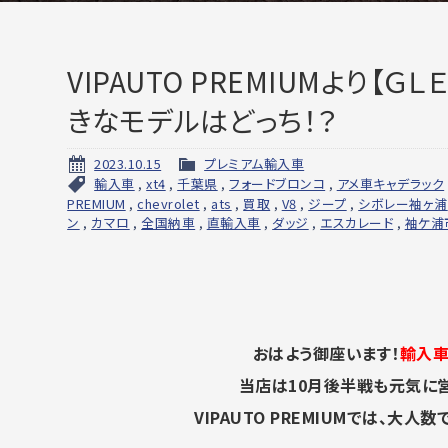
VIPAUTO PREMIUMより【ＧＬ
きなモデルはどっち！？
2023.10.15
プレミアム輸入車
輸入車
,
xt4
,
千葉県
,
フォードブロンコ
,
アメ車キャデラック
PREMIUM
,
chevrolet
,
ats
,
買取
,
V8
,
ジープ
,
シボレー袖ヶ浦
ン
,
カマロ
,
全国納車
,
直輸入車
,
ダッジ
,
エスカレード
,
袖ケ浦
おはよう御座います！
輸入車
当店は10月後半戦も元気に営
VIPAUTO PREMIUMでは、大