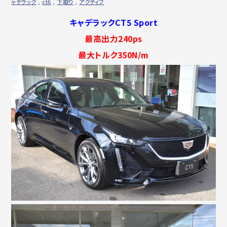
ャデラック
,
ct6
,
下取り
,
アクティブ
キャデラックCT5 Sport
最高出力240ps
最大トルク350N/m