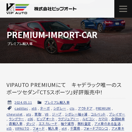
PREMIUM-IMPORT-CAR
プレミアム輸入車
VIPAUTO PREMIUMにて キャデラック唯一のス
ポーツセダン『CT5スポーツ』好評販売中！
2024.05.11
プレミアム輸入車
cadillac
,
xt6
,
ターボ
,
シボレー
,
cts
,
アウトドア
,
PREMIUM
,
chevrolet
,
ats
,
買取
,
V8
,
ジープ
,
シボレー袖ヶ浦
,
コルベット
,
ブレイザー
,
ラングラー
,
z06
,
ビップオート
,
ラグジュアリー
,
ルビコン
,
カマロ
,
全国納車
,
直輸入車
,
ダッジ
,
エスカレード
,
袖ケ浦市
,
無料査定
,
アメ車のある生活
,
xt5
,
VIPAUTO
,
フォード
,
輸入車
,
xt4
,
千葉県
,
フォードブロンコ
,
アメ車キ