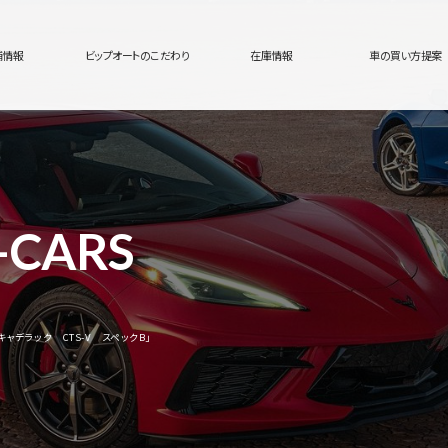
舗情報
ビップオートのこだわり
在庫情報
車の買い方提案
-CARS
「キャデラック CTS-V スペックB」