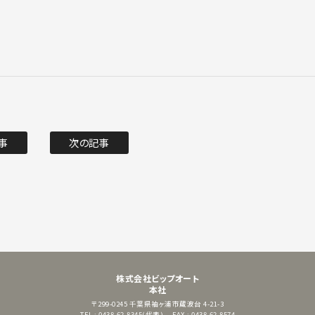
事
次の記事
株式会社ビップオート
本社
〒299-0245
千葉県袖ヶ浦市蔵波台 4-21-3
TEL : 0438-62-8345(代表)
FAX : 0438-62-8574