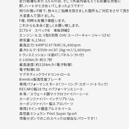
走行距離も未だ３万ｋｍ台、そして外装内装もとても奇麗な状態に
即、ハートがときめいてしまったようです！！
拘りの強いＦ様で、
色々とご指摘を頂きました箇所もご対応をさせて頂
大変喜んで頂けました。
F様、何時も有難う御座います。
これからも末永く宜しくお願い致します。
【CTS-V スペックB 車両詳細】
エンジン：6.2L V型8気筒 OHV スーパーチャージャー（LT4）
排気量：6,156cc
最高出力：649PS（477kW）/6,400rpm
最大トルク：855N・m（87.2kg・m）/3,
600rpm
トランスミッション：8速AT（パドルシフト付）
0-100km/h：約3.7秒
最高速度：約320km/h（電子制御）
電子制御LSD
マグネティックライドコントロール
Brembo製高性能ブレーキ
専用パフォーマンスモード（ツーリング・スポーツ・トラック）
RECARO製16ウェイパフォーマンスシート
本革／スウェード調マイクロファイバーシート
カーボンファイバーインテリアトリム
カーボンファイバー製エアロパーツ
専用19インチ鍛造アルミホイール
高性能ミシュラン Pilot Super Sport
市販セダンでのこのスペックは相当なパワーです！！