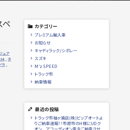
スペ
カテゴリー
プレミアム輸入車
お知らせ
キャディラック/シボレー
ジュア
スズキ
xt4
,
タ
ドラ
,
M'z SPEED
トラック市
納車情報
最近の投稿
トラック市袖ヶ浦店(株)ビップオートよ
りご納車速報！！市原市のH様にUDク
オン アコーディオン車をご納車させ