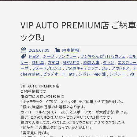
VIP AUTO PREMIUM店 
ックB」
2026.07.09
納車情報
トヨタ
,
ジープ
,
ラングラー
,
ワンちゃんと行けるカフェ
,
コル
リー
,
商用車
,
カマロ
,
VIPAUTO
,
直輸入車
,
ダッジ
,
エスカレー
ーボ
,
フォードブロンコ
,
アメ車キャデラック
,
ct6
,
アウトドア
,
ア
chevrolet
,
ビップオート
,
ats
,
シボレー袖ヶ浦
,
シボレ ー
,
V8
VIP AUTO PREMIUM店
ご納車情報です
市原市にお住いの【F】様に
「キャデラック CTS-V スペックB」をご納車させて頂きました。
F様は、当店の既存のお客様となります。
カマロ コルベットC7 Z06、とスポーツカーが大好きなF様です。
最近、ときめく車が無いな～とつぶやいていたF様ですが、
買取で入庫してまいりました、CTS-
Vをご紹介させて頂きましたら
「前から、この車は気になっていたんだよ！！」
「実車見に行くね」