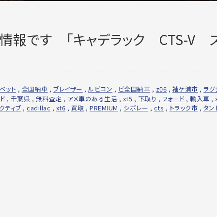
ご納車情報です 「キャデラック CTS-V 
ベット
,
全国納車
,
ブレイザー
,
ルビコン
,
ビ全国納車
,
z06
,
袖ケ浦市
,
ラグ
ド
,
千葉県
,
無料査定
,
アメ車のある生活
,
xt5
,
下取り
,
フォード
,
輸入車
,
クティブ
,
cadillac
,
xt6
,
買取
,
PREMIUM
,
シボレー
,
cts
,
トラック市
,
タン