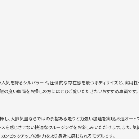
い人
気を誇るシルバラード。圧倒的な存在感を放つボディサイズと、
実用性
態の良い車両をお探しの方にはぜひご覧いただきたいおすすめ車
両です。
発揮し、
大排気量ならではの余裕ある走りと力強い加速を実現。
6速オート
レスを感じさせない快適なクル
ージングをお楽しみいただけます。また、
気
リカンピックアップの魅力をより身近に感じられるモデルです
。