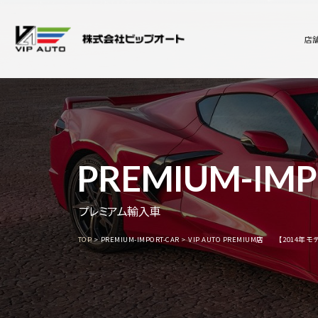
店
PREMIUM-IMP
プレミアム輸入車
TOP
PREMIUM-IMPORT-CAR
VIP AUTO PREMIUM店 【2014