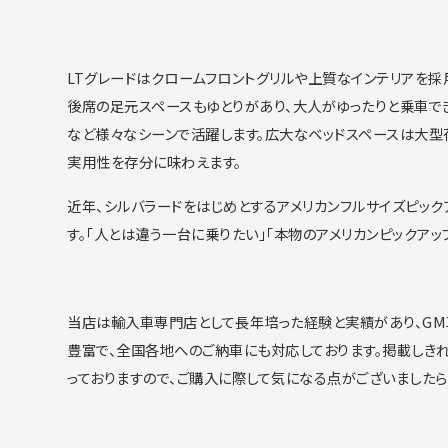
LTグレードはクロームフロントグリルや上質なインテリアを採
後席の足元スペースもゆ
とりがあり、大人がゆったりと乗車で
など様々なシーンで活躍します。
広大なベッドスペースは大型
実用性を存分に味わえます。
近年、
シルバラードをはじめとするアメリカンフルサイズピック
す。「
人とは違う一台に乗りたい」「
本物のアメリカンピックアッ
当店は輸入車専門店として長年培った経験と実績があり、
G
豊富で、
全国各地へのご納車にも対応しております。
掲載しき
っておりますので、
ご購入に際して気になる点がございました