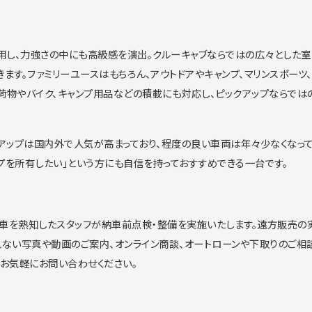
用
し、力強さの中にも高級感を演出。
クルーキャブならではの広々とした
きます。
ファミリーユースはもちろん、アウトドアやキャンプ、
マリンスポーツ
荷物やバイク、
キャンプ用品などの積載にも対応し、
ピックアップならでは
アップは
国内外で人気が高まっており、
程度の良い車両は年々少なくなっ
プを所有したい」
という方にも自信を持っておすすめできる一台です。
M車を熟知したスタッフが納車前点検・整備を実施いたします。
遠方販売の
れない写真や動画のご案内、オンライン商談、
オートローンや下取りのご相
らお気軽にお問い合わせ
ください。