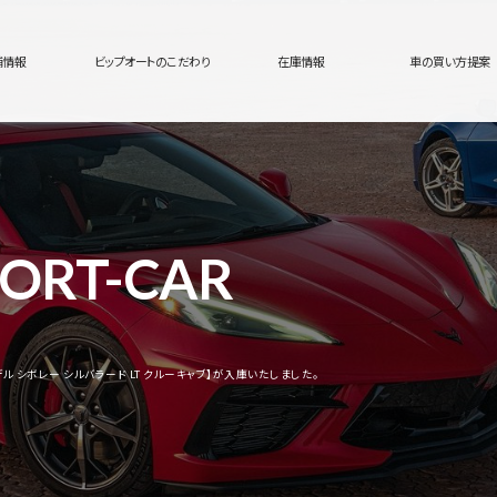
舗情報
ビップオートのこだわり
在庫情報
車の買い方提案
ORT-CAR
年モデル シボレー シルバラード LT クルーキャブ】が入庫いたしました。