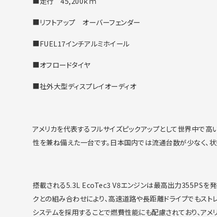
■走行 45,200ｋｍ
■リフトアップ オーバーフェンダー
■FUEL17インチアルミホイール
■オフロードタイヤ
■社外大型ディスプレイオーディオ
アメリカを代表するフルサイズピックアップとして世界中で高
性を兼ね備えた一台です。
日本国内では流通台数が少なく、
状
搭載される5.3L EcoTec3 V8エンジンは最高出力355PSを
クとの組み合わせにより、
高速道路や長距離ドライブでもスト
システムを採用することで燃費性能にも配慮されており、
アメ