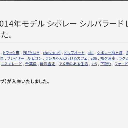
【2014年モデル シボレー シルバラード L
た。
,
トラック市
,
PREMIUM
,
chevrolet
,
ビップオート
,
ats
,
シボレー袖ヶ浦
,
納車
,
ブレイザー
,
ルビコン
,
ワンちゃんと行けるカフェ
,
z06
,
袖ケ浦市
,
ラグ
,
エスカレード
,
千葉県
,
無料査定
,
アメ車のある生活
,
xt5
,
下取り
,
フォード
キャブ】が入庫いたしました。