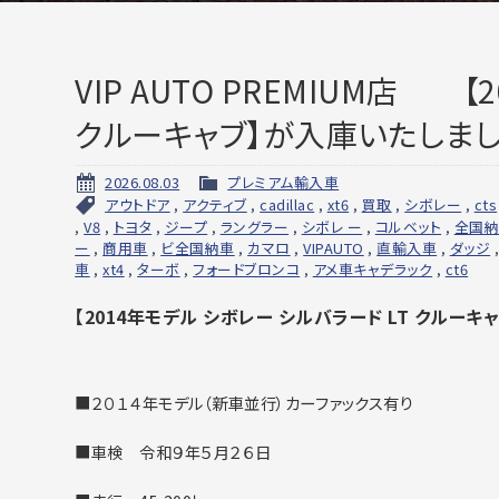
VIP AUTO PREMIUM店 
クルーキャブ】が入庫いたしまし
2026.08.03
プレミアム輸入車
アウトドア
,
アクティブ
,
cadillac
,
xt6
,
買取
,
シボレー
,
cts
,
V8
,
トヨタ
,
ジープ
,
ラングラー
,
シボレ ー
,
コルベット
,
全国
ー
,
商用車
,
ビ全国納車
,
カマロ
,
VIPAUTO
,
直輸入車
,
ダッジ
車
,
xt4
,
ターボ
,
フォードブロンコ
,
アメ車キャデラック
,
ct6
【2014年モデル シボレー シルバラード LT クルー
■２０１４年モデル（新車並行）カーファックス有り
■車検 令和９年５月２６日