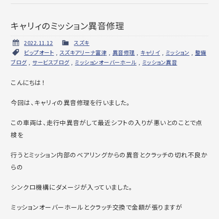
キャリィのミッション異音修理
2022.11.12
スズキ
ビップオート
,
スズキアリーナ富津
,
異音修理
,
キャリイ
,
ミッション
,
整備
ブログ
,
サービスブログ
,
ミッションオーバーホール
,
ミッション異音
こんにちは！
今回は、キャリィの異音修理を行いました。
この車両は、走行中異音がして最近シフトの入りが悪いとのことで点
検を
行うとミッション内部のベアリングからの異音とクラッチの切れ不良か
らの
シンクロ機構にダメージが入っていました。
ミッションオーバーホールとクラッチ交換で金額が張りますが