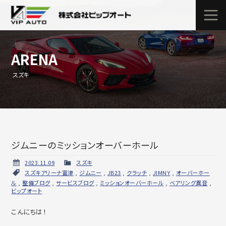
ARENA
スズキ
ジムニーのミッションオーバーホール
2023.11.09
スズキ
スズキアリーナ富津
,
ジムニー
,
JB23
,
クラッチ
,
JIMNY
,
オーバーホー
ル
,
整備ブログ
,
サービスブログ
,
ミッションオーバーホール
,
ベアリング異音
,
ビップオート
こんにちは！