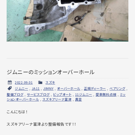
ジムニーのミッションオーバーホール
2022.09.01
スズキ
ジムニー
,
JA11
,
JIMNY
,
オーバーホール
,
正規ディーラー
,
ベアリング
,
整備ブログ
,
サービスブログ
,
ビップオート
,
11ジムニー
,
愛車無料点検
,
ミッ
ションオーバーホール
,
スズキアリーナ富津
,
異音
こんにちは！
スズキアリーナ富津より整備報告です！！