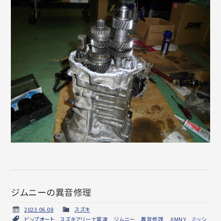
ジムニーの異音修理
2023.06.08
スズキ
ビップオート
,
スズキアリーナ富津
,
ジムニー
,
異音修理
,
JIMNY
,
ミッシ