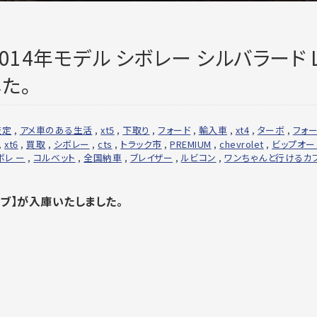
【2014年モデル シボレー シルバラード L
た。
査定
,
アメ車のある生活
,
xt5
,
下取り
,
フォード
,
輸入車
,
xt4
,
ターボ
,
フォ
,
xt6
,
買取
,
シボレー
,
cts
,
トラック市
,
PREMIUM
,
chevrolet
,
ビップオー
ボレ ー
,
コルベット
,
全国納車
,
ブレイザー
,
ルビコン
,
ワンちゃんと行けるカ
キャブ】が入庫いたしました。