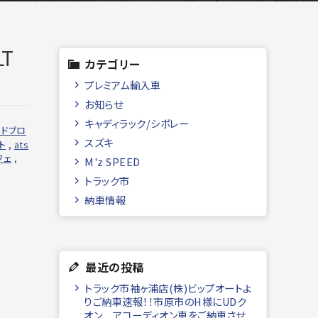
T
カテゴリー
プレミアム輸入車
お知らせ
キャディラック/シボレー
ードブロ
スズキ
ト
,
ats
フェ
,
M'z SPEED
トラック市
納車情報
最近の投稿
トラック市袖ヶ浦店(株)ビップオートよ
りご納車速報！！市原市のH様にUDク
オン アコーディオン車をご納車させ