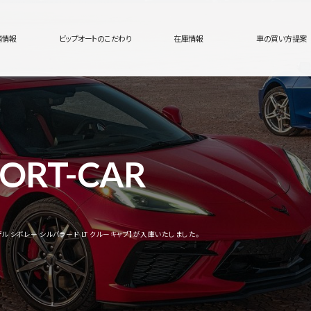
舗情報
ビップオートのこだわり
在庫情報
車の買い方提案
ORT-CAR
年モデル シボレー シルバラード LT クルーキャブ】が入庫いたしました。