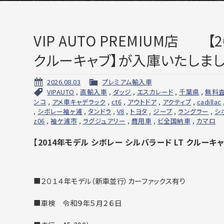
VIP AUTO PREMIUM店 
クルーキャブ】が入庫いたしまし
2026.08.03
プレミアム輸入車
VIPAUTO
,
直輸入車
,
ダッジ
,
エスカレード
,
千葉県
,
無料
ンコ
,
アメ車キャデラック
,
ct6
,
アウトドア
,
アクティブ
,
cadillac
,
シボレー袖ヶ浦
,
タンドラ
,
V8
,
トヨタ
,
ジープ
,
ラングラー
,
シ
z06
,
袖ケ浦市
,
ラグジュアリー
,
商用車
,
ビ全国納車
,
カマロ
【2014年モデル シボレー シルバラード LT クルー
■２０１４年モデル（新車並行）カーファックス有り
■車検 令和９年５月２６日