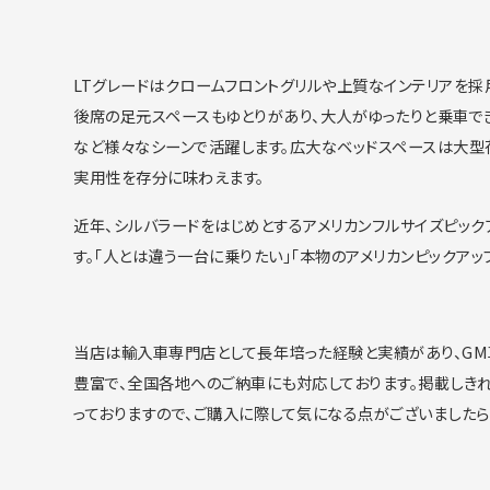
LTグレードはクロームフロントグリルや上質なインテリアを採
後席の足元スペースもゆ
とりがあり、大人がゆったりと乗車で
など様々なシーンで活躍します。
広大なベッドスペースは大型
実用性を存分に味わえます。
近年、
シルバラードをはじめとするアメリカンフルサイズピック
す。「
人とは違う一台に乗りたい」「
本物のアメリカンピックアッ
当店は輸入車専門店として長年培った経験と実績があり、
G
豊富で、
全国各地へのご納車にも対応しております。
掲載しき
っておりますので、
ご購入に際して気になる点がございました