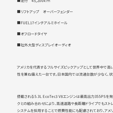
■走行 45,200ｋｍ
■リフトアップ オーバーフェンダー
■FUEL17インチアルミホイール
■オフロードタイヤ
■社外大型ディスプレイオーディオ
アメリカを代表するフルサイズピックアップとして世界中で高
性を兼ね備えた一台です。
日本国内では流通台数が少なく、
状
搭載される5.3L EcoTec3 V8エンジンは最高出力355PSを
クとの組み合わせにより、
高速道路や長距離ドライブでもスト
システムを採用することで燃費性能にも配慮されており、
アメ