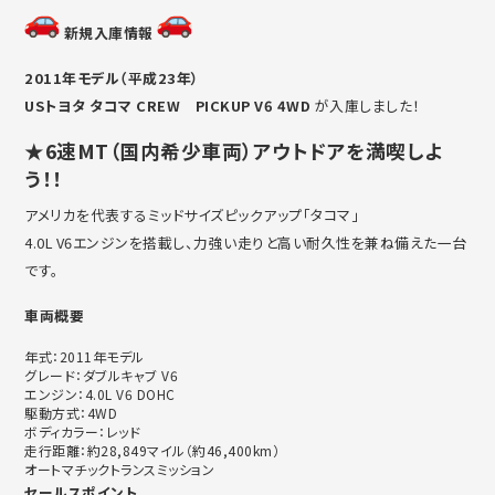
新規入庫情報
2011年モデル（平成23年）
USトヨタ タコマ CREW PICKUP V6 4WD
が入庫しました！
★6速MT（国内希少車両）アウトドアを満喫しよ
う！！
アメリカを代表するミッドサイズピックアップ「タコマ」
4.0L V6エンジンを搭載し、
力強い走りと高い耐久性を兼ね備えた一台
です。
車両概要
年式：2011年モデル
グレード：ダブルキャブ V6
エンジン：4.0L V6 DOHC
駆動方式：4WD
ボディカラー：レッド
走行距離：約28,849マイル（約46,400km）
オートマチックトランスミッション
セールスポイント