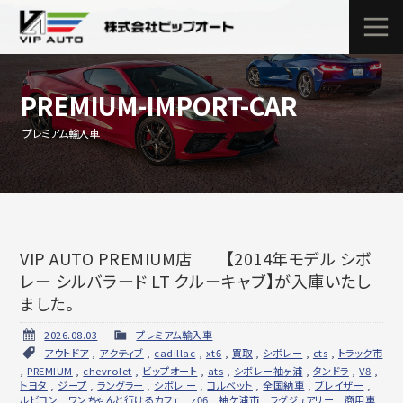
PREMIUM-IMPORT-CAR
プレミアム輸入車
VIP AUTO PREMIUM店 【2014年モデル シボ
レー シルバラード LT クルーキャブ】が入庫いたし
ました。
2026.08.03
プレミアム輸入車
アウトドア
,
アクティブ
,
cadillac
,
xt6
,
買取
,
シボレー
,
cts
,
トラック市
,
PREMIUM
,
chevrolet
,
ビップオート
,
ats
,
シボレー袖ヶ浦
,
タンドラ
,
V8
,
トヨタ
,
ジープ
,
ラングラー
,
シボレ ー
,
コルベット
,
全国納車
,
ブレイザー
,
ルビコン
,
ワンちゃんと行けるカフェ
,
z06
,
袖ケ浦市
,
ラグジュアリー
,
商用車
,