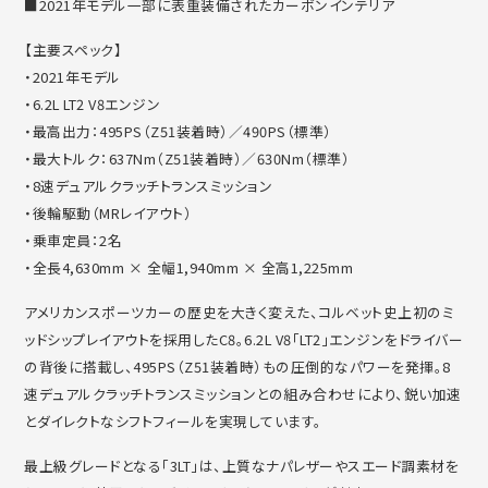
■2021年モデル一部に表重装備されたカーボンインテリア
【主要スペック】
・2021年モデル
・6.2L LT2 V8エンジン
・最高出力：495PS（Z51装着時）／490PS（標準）
・最大トルク：637Nm（Z51装着時）／630Nm（標準）
・8速デュアルクラッチトランスミッション
・後輪駆動（MRレイアウト）
・乗車定員：2名
・全長4,630mm × 全幅1,940mm × 全高1,225mm
アメリカンスポーツカーの歴史を大きく変えた、
コルベット史上初のミ
ッドシップレイアウトを採用したC8。6.
2L V8「LT2」エンジンをドライバー
の背後に搭載し、
495PS（Z51装着時）もの圧倒的なパワーを発揮。
8
速デュアルクラッチトランスミッションとの組み合わせにより、
鋭い加速
とダイレクトなシフトフィールを実現しています。
最上級グレードとなる「3LT」は、
上質なナパレザーやスエード調素材を