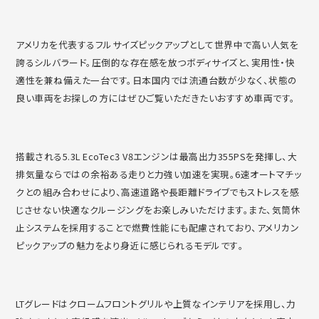
アメリカを代表するフルサイズピックアップとして世界中で高い人
気を
誇るシルバラード。圧倒的な存在感を放つボディサイズと、
実用性・快
適性を兼ね備えた一台です。
日本国内では流通台数が少なく、
状態の
良い車両をお探しの方にはぜひご覧いただきたいおすすめ車
両です。
搭載される5.3L EcoTec3 V8エンジンは最高出力355PSを発揮し、
大
排気量ならではの余裕ある走りと力強い加速を実現。
6速オートマチッ
クとの組み合わせにより、
高速道路や長距離ドライブでもストレスを感
じさせない快適なクル
ージングをお楽しみいただけます。また、
気筒休
止システムを採用することで燃費性能にも配慮されており、
アメリカン
ピックアップの魅力をより身近に感じられるモデルです
。
LTグレードはクロームフロントグリルや上質なインテリアを採用
し、力