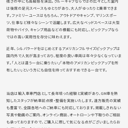
強さの中にも高級感を演出。
クルーキャブならではの広々とした室内
は後席の足元スペースもゆ
とりがあり、大人がゆったりと乗車できま
す。
ファミリーユースはもちろん、アウトドアやキャンプ、
マリンスポー
ツ、仕事など様々なシーンで活躍します。
広大なベッドスペースは大型
荷物やバイク、
キャンプ用品などの積載にも対応し、
ピックアップなら
ではの高い実用性を存分に味わえます。
近年、
シルバラードをはじめとするアメリカンフルサイズピックアップは
国内外で人気が高まっており、
程度の良い車両は年々少なくなっていま
す。「
人とは違う一台に乗りたい」「
本物のアメリカンピックアップを所
有したい」
という方にも自信を持っておすすめできる一台です。
当店は輸入車専門店として長年培った経験と実績があり、
GM車を熟
知したスタッフが納車前点検・整備を実施いたします。
遠方販売の実績
も豊富で、
全国各地へのご納車にも対応しております。
掲載しきれない
写真や動画のご案内、オンライン商談、
オートローンや下取りのご相談
も承っておりますので、
ご購入に際して気になる点がございましたらお