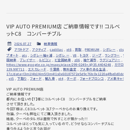
VIP AUTO PREMIUM店 ご納車情報です!! コルベ
ットC8 コンバーチブル
2026.07.27
納車情報
アウトドア
,
アクティブ
,
cadillac
,
xt6
,
買取
,
PREMIUM
,
シボレー
,
cts
,
ト
プオート
,
ats
,
シボレー袖ヶ浦
,
シボレ ー
,
V8
,
トヨタ
,
ジープ
,
ラングラー
,
ワン
国納車
,
ブレイザー
,
ルビコン
,
ビ全国納車
,
z06
,
袖ケ浦市
,
ラグジュアリー
,
商
https://www.google.co.jp/maps/place/299-0245+/@35.4404248
,
カマロ
,
V
139.997711
,
エスカレード
,
千葉県
,
無料査定
,
アメ車のある生活
,
17z/data=!3m1!4b1!4m5!3m4!1s0x60187572e5d9c76b:0x1220a4fbe0d0dd1a!
,
xt5
,
下取り
,
フォード
,
輸入車
,
xt4
,
ターボ
,
フォードブロンコ
,
アメ車キャデラ
VIP AUTO PREMIUM店
ご納車情報です
都内にお住いの【T】様にコルベットC8 コンバーチブルをご納車
させて頂きました。
今回T様は、C8コルベット３LTクーペからのお乗り換えです。
勿論、クーペも弊社にてご購入頂きました。
結局、クーペのタルガは面倒で外すことが無かった！！
コルベットはとっても気に入っているので、
どうせならコンバーチブルに
乗り合えようかと言うお話が