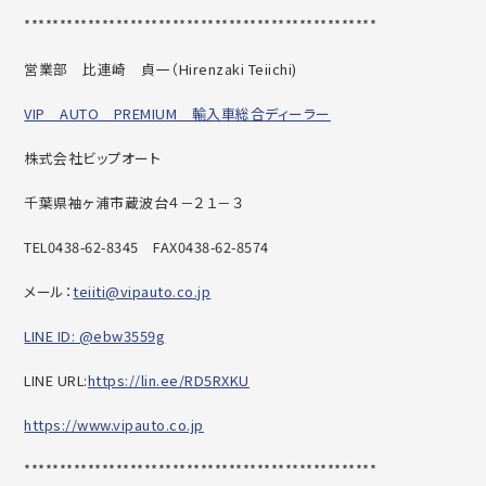
******************************
********************
営業部 比連崎 貞一（
Hirenzaki Teiichi)
VIP AUTO PREMIUM 輸入車総合ディーラー
株式会社ビップオート
千葉県袖ヶ浦市蔵波台４－２１－３
TEL0438-62-8345
FAX0438-62-8574
メール：
teiiti@vipauto.co.jp
LINE ID: @ebw3559g
LINE URL:
https://lin.ee/RD5RXKU
https://www.vipauto.co.jp
******************************
********************