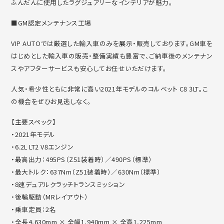
ふんだんに使用したラグジュ
アリーなインテリアが魅力。
■GM認定メンテナンス工場
VIP AUTOでは厳選した輸入車のみを展示・販売しております。
GM車を
はじめとした輸入車の販売・整備実績も豊富で、
ご納車後のメンテナン
スやアフターサービスも安心してお任せいた
だけます。
人気・希少性ともに非常に高い2021年モデルのコルベット C8 3LT。こ
の機会をぜひお見逃しなく。
【主要スペック】
・2021年モデル
・6.2L LT2 V8エンジン
・最高出力：495PS（Z51装着時）／490PS（標準）
・最大トルク：637Nm（Z51装着時）／630Nm（標準）
・8速デュアルクラッチトランスミッション
・後輪駆動（MRレイアウト）
・乗車定員：2名
・全長4,630mm × 全幅1,940mm × 全高1,225mm