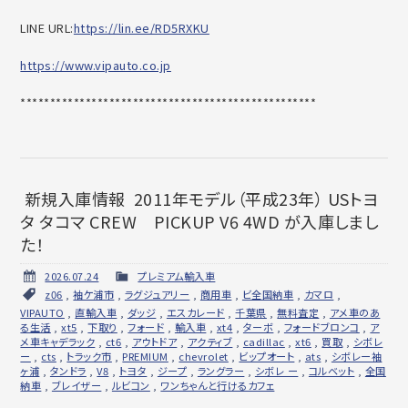
LINE URL:
https://lin.ee/RD5RXKU
https://www.vipauto.co.jp
******************************
********************
新規入庫情報 2011年モデル（平成23年） USトヨ
タ タコマ CREW PICKUP V6 4WD が入庫しまし
た！
2026.07.24
プレミアム輸入車
z06
,
袖ケ浦市
,
ラグジュアリー
,
商用車
,
ビ全国納車
,
カマロ
,
VIPAUTO
,
直輸入車
,
ダッジ
,
エスカレード
,
千葉県
,
無料査定
,
アメ車のあ
る生活
,
xt5
,
下取り
,
フォード
,
輸入車
,
xt4
,
ターボ
,
フォードブロンコ
,
ア
メ車キャデラック
,
ct6
,
アウトドア
,
アクティブ
,
cadillac
,
xt6
,
買取
,
シボレ
ー
,
cts
,
トラック市
,
PREMIUM
,
chevrolet
,
ビップオート
,
ats
,
シボレー袖
ヶ浦
,
タンドラ
,
V8
,
トヨタ
,
ジープ
,
ラングラー
,
シボレ ー
,
コルベット
,
全国
納車
,
ブレイザー
,
ルビコン
,
ワンちゃんと行けるカフェ