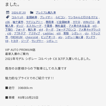
ました。
2026.07.30
プレミアム輸入車
コルベット
,
全国納車
,
ブレイザー
,
ルビコン
,
ワンちゃんと行けるカフェ
,
z06
,
袖ケ浦市
,
ラグジュアリー
,
商用車
,
ビ全国納車
,
カマロ
,
VIPAUTO
,
直
輸入車
,
ダッジ
,
エスカレード
,
千葉県
,
無料査定
,
アメ車のある生活
,
xt5
,
下取り
,
フォード
,
輸入車
,
xt4
,
ターボ
,
フォードブロンコ
,
アメ車キャデラック
,
ct6
,
アウトドア
,
アクティブ
,
cadillac
,
xt6
,
買取
,
シボレー
,
cts
,
トラック
市
,
PREMIUM
,
chevrolet
,
ビップオート
,
ats
,
シボレー袖ヶ浦
,
タンドラ
,
V8
,
トヨタ
,
ジープ
,
ラングラー
,
シボレ ー
VIP AUTO PREMIUM店
最新入庫のご案内
2021年モデル シボレー コルベット C8 3LTが入庫いたしました。
既存のお客様からの下取車としての入庫です
魅力的なプライスでのご紹介です！！
■走行 30600ｋｍ
■車検 R8年10月25日