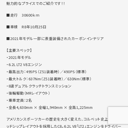
魅力的なプライスでのご紹介です！！
■走行 30600ｋｍ
■車検 R8年10月25日
■2021年モデル一部に表重装備されたカーボンインテリア
【主要スペック】
・2021年モデル
・6.2L LT2 V8エンジン
・最高出力：495PS（Z51装着時）／490PS（標準）
・最大トルク：637Nm（Z51装着時）／630Nm（標準）
・8速デュアルクラッチトランスミッション
・後輪駆動（MRレイアウト）
・乗車定員：2名
・全長4,630mm × 全幅1,940mm × 全高1,225mm
アメリカンスポーツカーの歴史を大きく変えた、
コルベット史上初のミ
ッドシップレイアウトを採用したC8。6.
2L V8「LT2」エンジンをドライバー