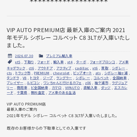
＊＊＊＊＊＊＊＊＊＊＊＊＊＊＊＊＊＊＊
VIP AUTO PREMIUM店 最新入庫のご案内 2021
年モデル シボレー コルベット C8 3LTが入庫いたし
ました。
2026.07.30
プレミアム輸入車
xt5
,
下取り
,
フォード
,
輸入車
,
xt4
,
ターボ
,
フォードブロンコ
,
アメ車
キャデラック
,
ct6
,
アウトドア
,
アクティブ
,
cadillac
,
xt6
,
買取
,
シボレー
,
cts
,
トラック市
,
PREMIUM
,
chevrolet
,
ビップオート
,
ats
,
シボレー袖ヶ浦
,
タンドラ
,
V8
,
トヨタ
,
ジープ
,
ラングラー
,
シボレ ー
,
コルベット
,
全国納車
,
ブレイザー
,
ルビコン
,
ワンちゃんと行けるカフェ
,
z06
,
袖ケ浦市
,
ラグジュア
リー
,
商用車
,
ビ全国納車
,
カマロ
,
VIPAUTO
,
直輸入車
,
ダッジ
,
エスカレ
ード
,
千葉県
,
無料査定
,
アメ車のある生活
VIP AUTO PREMIUM店
最新入庫のご案内
2021年モデル シボレー コルベット C8 3LTが入庫いたしました。
既存のお客様からの下取車としての入庫です