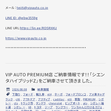
メール：
teiiti@vipauto.co.jp
LINE ID: @ebw3559g
LINE URL:
https://lin.ee/RD5RXKU
https://www.vipauto.co.jp
******************************
********************
VIP AUTO PREMIUM店 ご納車情報です！！「シエン
タハイブリッドZ」をご納車させて頂きました。
2026.08.08
納車情報
下取り
,
フォード
,
輸入車
,
xt4
,
ターボ
,
フォードブロンコ
,
アメ車キャデ
ラック
,
ct6
,
アウトドア
,
アクティブ
,
cadillac
,
xt6
,
買取
,
PREMIUM
,
シボ
レー
,
cts
,
トラック市
,
タンドラ
,
chevrolet
,
ビップオート
,
ats
,
シボレー袖
ヶ浦
,
シボレ ー
,
V8
,
トヨタ
,
ジープ
,
ラングラー
,
ワンちゃんと行けるカフェ
,
コルベット
,
全国納車
,
ブレイザー
,
ルビコン
,
ビ全国納車
,
z06
,
袖ケ浦市
,