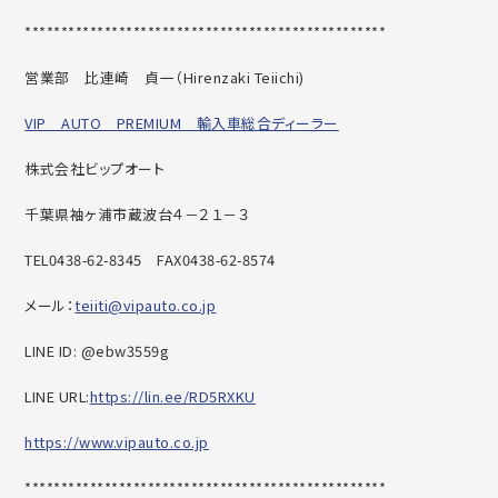
******************************
********************
営業部 比連崎 貞一（
Hirenzaki Teiichi)
VIP AUTO PREMIUM 輸入車総合ディーラー
株式会社ビップオート
千葉県袖ヶ浦市蔵波台４－２１－３
TEL0438-62-8345
FAX0438-62-8574
メール：
teiiti@vipauto.co.jp
LINE ID: @ebw3559g
LINE URL:
https://lin.ee/RD5RXKU
https://www.vipauto.co.jp
******************************
********************