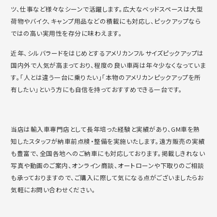
ツ、仕事など様々なシーンで活躍します。
広大なベッドスペースは大型
荷物やバイク、
キャンプ用品などの積載にも対応し、
ピックアップなら
ではの高い実用性を存分に味わえます。
近年、
シルバラードをはじめとするアメリカンフルサイズピックアップは
国内外で人気が高まっており、
程度の良い車両は年々少なくなっていま
す。「
人とは違う一台に乗りたい」「
本物のアメリカンピックアップを所
有したい」
という方にも自信を持っておすすめできる一台です。
当店は輸入車専門店として長年培った経験と実績があり、
GM車を熟
知したスタッフが納車前点検・整備を実施いたします。
遠方販売の実績
も豊富で、
全国各地へのご納車にも対応しております。
掲載しきれない
写真や動画のご案内、オンライン商談、
オートローンや下取りのご相談
も承っておりますので、
ご購入に際して気になる点がございましたらお
気軽にお問い合わせ
ください。