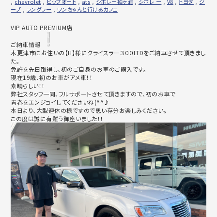
,
chevrolet
,
ビップオート
,
ats
,
シボレー袖ヶ浦
,
シボレ ー
,
V8
,
トヨタ
,
ジ
ープ
,
ラングラー
,
ワンちゃんと行けるカフェ
VIP AUTO PREMIUM店
ご納車情報
木更津市にお住いの【H】
様にクライスラー３００LTDをご納車させて頂きまし
た。
免許を先日取得し、初のご自身のお車のご購入です。
現在19歳、初のお車がアメ車！！
素晴らしい！！
弊社スタッフ一同、フルサポートさせて頂きますので、初のお車で
青春をエンジョイしてくださいね(^^♪
本日より、大型連休の様ですので思い存分お楽しみください。
この度は誠に有難う御座いました！！