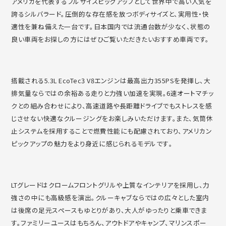
アメリカを代表するフルサイズピックアップとして世界中で高い人
気を
誇るシルバラード。圧倒的な存在感を放つボディサイズと、
実用性・快
適性を兼ね備えた一台です。
日本国内では流通台数が少なく、
状態の
良い車両をお探しの方にはぜひご覧いただきたいおすすめ車
両です。
搭載される5.3L EcoTec3 V8エンジンは最高出力355PSを発揮し、
大
排気量ならではの余裕ある走りと力強い加速を実現。
6速オートマチッ
クとの組み合わせにより、
高速道路や長距離ドライブでもストレスを感
じさせない快適なクル
ージングをお楽しみいただけます。また、
気筒休
止システムを採用することで燃費性能にも配慮されており、
アメリカン
ピックアップの魅力をより身近に感じられるモデルです
。
LTグレードはクロームフロントグリルや上質なインテリアを採用
し、力
強さの中にも高級感を演出。
クルーキャブならではの広々とした室内
は後席の足元スペースもゆ
とりがあり、大人がゆったりと乗車できま
す。
ファミリーユースはもちろん、アウトドアやキャンプ、
マリンスポー