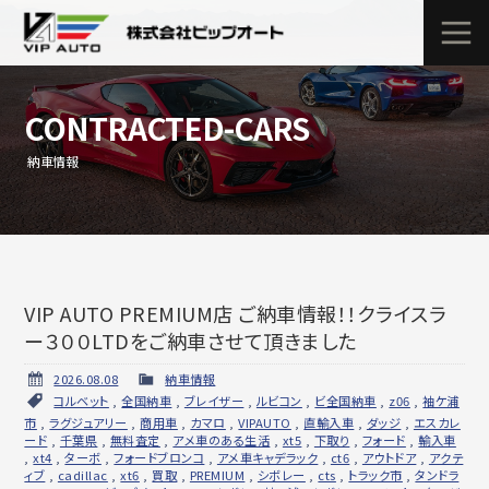
CONTRACTED-CARS
納車情報
VIP AUTO PREMIUM店 ご納車情報！！クライスラ
ー３００LTDをご納車させて頂きました
2026.08.08
納車情報
コルベット
,
全国納車
,
ブレイザー
,
ルビコン
,
ビ全国納車
,
z06
,
袖ケ浦
市
,
ラグジュアリー
,
商用車
,
カマロ
,
VIPAUTO
,
直輸入車
,
ダッジ
,
エスカレ
ード
,
千葉県
,
無料査定
,
アメ車のある生活
,
xt5
,
下取り
,
フォード
,
輸入車
,
xt4
,
ターボ
,
フォードブロンコ
,
アメ車キャデラック
,
ct6
,
アウトドア
,
アクテ
ィブ
,
cadillac
,
xt6
,
買取
,
PREMIUM
,
シボレー
,
cts
,
トラック市
,
タンドラ