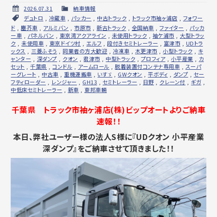
2026.07.31
納車情報
デュトロ
,
冷蔵車
,
パッカー
,
中古トラック
,
トラック市袖ヶ浦店
,
フォワー
ド
,
塵芥車
,
アルミバン
,
市原市
,
新古トラック
,
全国納車
,
ファイター
,
パッカ
ー車
,
パネルバン
,
東京湾アクアライン
,
未使用トラック
,
袖ケ浦市
,
大型トラッ
ク
,
未使用車
,
東京ドイツ村
,
エルフ
,
段付きセミトレーラー
,
富津市
,
UDトラ
ックス
,
三菱ふそう
,
同業者の方大歓迎
,
冷凍車
,
木更津市
,
小型トラック
,
キ
ャンター
,
深ダンプ
,
クオン
,
君津市
,
中型トラック
,
プロフィア
,
小平産業
,
カ
セット
,
千葉県
,
コンドル
,
アームロール
,
脱着装置付コンテナ専用車
,
スーパ
ーグレート
,
中古車
,
重機運搬車
,
いすゞ
,
GWクオン
,
平ボディ
,
ダンプ
,
セー
フティローダー
,
レンジャー
,
GH13
,
セミトレーラー
,
日野
,
クレーン付
,
ギガ
,
中低床セミトレーラー
,
新車
,
東邦車輛
千葉県 トラック市袖ヶ浦店(株)ビップオートよりご納車
速報！！
本日、弊社ユーザー様の法人S様に『UDクオン 小平産業
深ダンプ』をご納車させて頂きました！！