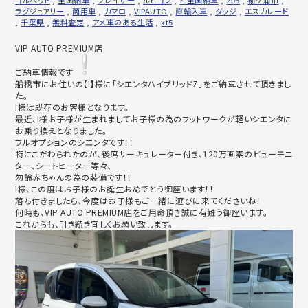
ラグジュアリー
,
商用車
,
カマロ
,
VIPAUTO
,
直輸入車
,
ダッジ
,
エスカレード
,
千葉県
,
無料査定
,
アメ車のある生活
,
xt5
VIP AUTO PREMIUM店
ご納車情報です
船橋市にお住いの【I】様に「シエンタハイブリッドZ」
をご納車させて頂きまし
た。
I様は既存のお客様となります。
最近、
I様お子様が生まれましてお子様の為のフットワークが軽いシエン
タに
お乗り換えとなりました。
フルオプションのシエンタです！！
特にこだわられたのが、後席サーキュレーター付き、
120万画素のビューモニ
ター、シートヒーター等々、
勿論赤ちゃんの為の装備です！！
I様、この度はお子様のお誕生おめでとう御座います！！
落ち付きましたら、
今度はお子様もご一緒に遊びに来てくださいね！
何時も、VIP AUTO PREMIUM店をご用命頂き誠に有難う御座います。
これからも、引き続き宜しくお願い致します。