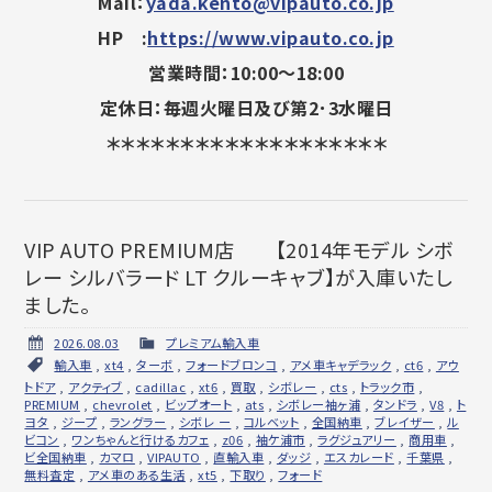
Mail：
yada.kento@vipauto.co.jp
HP :
https://www.vipauto.co.jp
営業時間：10:00～18:00
定休日：毎週火曜日及び第2･3水曜日
＊＊＊＊＊＊＊＊＊＊＊＊＊＊＊＊＊＊＊
VIP AUTO PREMIUM店 【2014年モデル シボ
レー シルバラード LT クルーキャブ】が入庫いたし
ました。
2026.08.03
プレミアム輸入車
輸入車
,
xt4
,
ターボ
,
フォードブロンコ
,
アメ車キャデラック
,
ct6
,
アウ
トドア
,
アクティブ
,
cadillac
,
xt6
,
買取
,
シボレー
,
cts
,
トラック市
,
PREMIUM
,
chevrolet
,
ビップオート
,
ats
,
シボレー袖ヶ浦
,
タンドラ
,
V8
,
ト
ヨタ
,
ジープ
,
ラングラー
,
シボレ ー
,
コルベット
,
全国納車
,
ブレイザー
,
ル
ビコン
,
ワンちゃんと行けるカフェ
,
z06
,
袖ケ浦市
,
ラグジュアリー
,
商用車
,
ビ全国納車
,
カマロ
,
VIPAUTO
,
直輸入車
,
ダッジ
,
エスカレード
,
千葉県
,
無料査定
,
アメ車のある生活
,
xt5
,
下取り
,
フォード