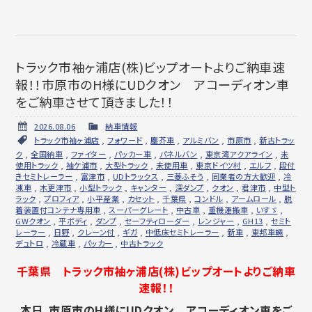
トラック市袖ヶ浦店(株)ビップオートよりご納車速
報！！市原市のH様にUDクオン アコーディオン車
をご納車させて頂きました！！
2026.08.06
納車情報
トラック市袖ヶ浦店
,
フォワード
,
塵芥車
,
アルミバン
,
市原市
,
新古トラッ
ク
,
全国納車
,
ファイター
,
パッカー車
,
パネルバン
,
東京湾アクアライン
,
未
使用トラック
,
袖ケ浦市
,
大型トラック
,
未使用車
,
東京ドイツ村
,
エルフ
,
段付
きセミトレーラー
,
富津市
,
UDトラックス
,
三菱ふそう
,
同業者の方大歓迎
,
冷
凍車
,
木更津市
,
小型トラック
,
キャンター
,
深ダンプ
,
クオン
,
君津市
,
中型ト
ラック
,
プロフィア
,
小平産業
,
カセット
,
千葉県
,
コンドル
,
アームロール
,
脱
着装置付コンテナ専用車
,
スーパーグレート
,
中古車
,
重機運搬車
,
いすゞ
,
GWクオン
,
平ボディ
,
ダンプ
,
セーフティローダー
,
レンジャー
,
GH13
,
セミト
レーラー
,
日野
,
クレーン付
,
ギガ
,
中低床セミトレーラー
,
新車
,
東邦車輛
,
デュトロ
,
冷蔵車
,
パッカー
,
中古トラック
千葉県 トラック市袖ヶ浦店(株)ビップオートよりご納車
速報！！
本日、市原市のH様にUDクオン アコーディオン車をご