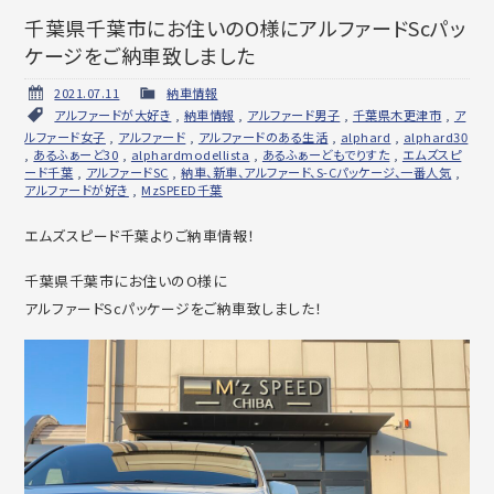
千葉県千葉市にお住いのO様にアルファードScパッ
ケージをご納車致しました
2021.07.11
納車情報
アルファードが大好き
,
納車情報
,
アルファード男子
,
千葉県木更津市
,
ア
ルファード女子
,
アルファード
,
アルファードのある生活
,
alphard
,
alphard30
,
あるふぁーど30
,
alphardmodellista
,
あるふぁーどもでりすた
,
エムズスピ
ード千葉
,
アルファードSC
,
納車、新車、アルファード、S-Cパッケージ、一番人気
,
アルファードが好き
,
MzSPEED千葉
エムズスピード千葉よりご納車情報！
千葉県千葉市にお住いのO様に
アルファードScパッケージをご納車致しました！