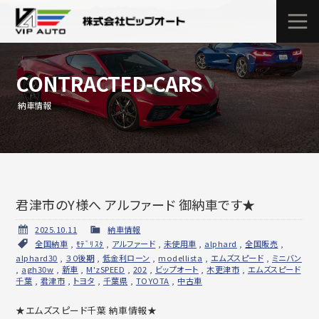
CONTRACTED-CARS
納車情報
君津市のY様へ アルファード 御納車です★
2025.10.11
納車情報
全国納車
,
ﾓﾃﾞﾘｽﾀ
,
アルファード
,
未使用車
,
alphard
,
全国販売
,
alphard30
,
３０後期
,
低金利ローン
,
modellista
,
エムズスピード
,
ミニバン
,
agh30w
,
新車
,
M'zSPEED
,
202
,
ビップオート
,
木更津市
,
エムズスピード
千葉
,
君津市
,
トヨタ
,
千葉県
,
TOYOTA
,
中古車
★エムズスピード千葉 納車情報★