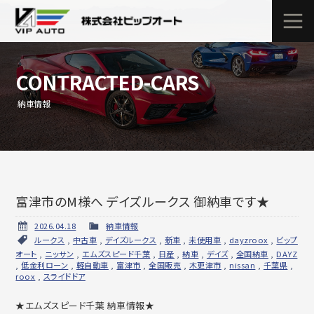
CONTRACTED-CARS
納車情報
富津市のM様へ デイズルークス 御納車です★
2026.04.18
納車情報
ルークス
,
中古車
,
デイズルークス
,
新車
,
未使用車
,
dayzroox
,
ビップ
オート
,
ニッサン
,
エムズスピード千葉
,
日産
,
納車
,
デイズ
,
全国納車
,
DAYZ
,
低金利ローン
,
軽自動車
,
富津市
,
全国販売
,
木更津市
,
nissan
,
千葉県
,
roox
,
スライドドア
★エムズスピード千葉 納車情報★