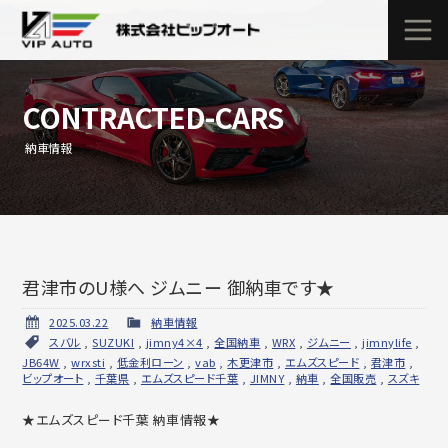
CONTRACTED-CARS
納車情報
君津市のU様へ ジムニー 御納車です★
2025.03.22
納車情報
スバル
,
SUZUKI
,
jimny4×4
,
全国納車
,
WRX
,
ジムニー
,
jimnylife
,
JB64W
,
wrxsti
,
低金利ローン
,
vab
,
木更津市
,
エムズスピード
,
君津市
,
ビップオート
,
千葉県
,
エムズスピード千葉
,
JIMNY
,
納車
,
全国販売
,
スズキ
★エムズスピード千葉 納車情報★